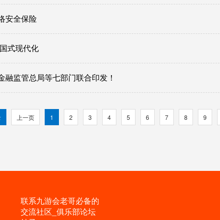
络安全保险
中国式现代化
金融监管总局等七部门联合印发！
录
上一页
1
2
3
4
5
6
7
8
9
联系九游会老哥必备的
交流社区_俱乐部论坛